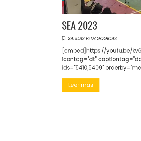
SEA 2023
SALIDAS PEDAGOGICAS
[embed]https://youtu.be/kv6
icontag="dt" captiontag="dd"
ids="5410,5409" orderby="me
Leer más