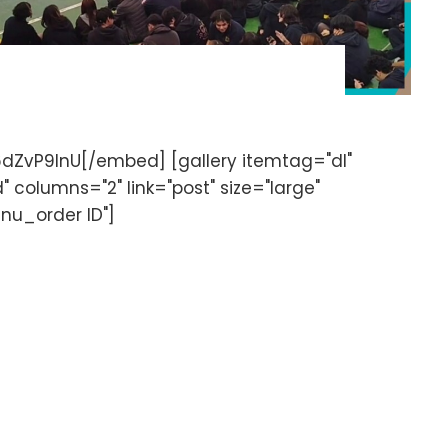
dZvP9lnU[/embed] [gallery itemtag="dl"
 columns="2" link="post" size="large"
nu_order ID"]