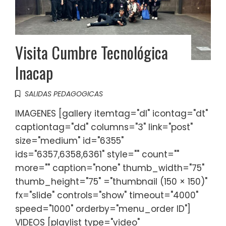
Visita Cumbre Tecnológica
Inacap
SALIDAS PEDAGOGICAS
IMAGENES [gallery itemtag="dl" icontag="dt"
captiontag="dd" columns="3" link="post"
size="medium" id="6355"
ids="6357,6358,6361" style="" count=""
more="" caption="none" thumb_width="75"
thumb_height="75" ="thumbnail (150 × 150)"
fx="slide" controls="show" timeout="4000"
speed="1000" orderby="menu_order ID"]
VIDEOS [playlist type="video"