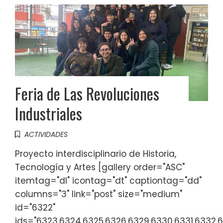
Feria de Las Revoluciones
Industriales
ACTIVIDADES
Proyecto interdisciplinario de Historia,
Tecnología y Artes [gallery order="ASC"
itemtag="dl" icontag="dt" captiontag="dd"
columns="3" link="post" size="medium"
id="6322"
ids="6323,6324,6325,6326,6329,6330,6331,6332,