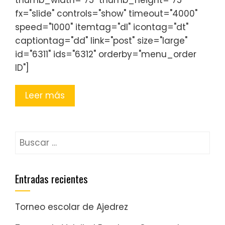
fx="slide" controls="show" timeout="4000"
speed="1000" itemtag="dl" icontag="dt"
captiontag="dd" link="post" size="large"
id="6311" ids="6312" orderby="menu_order
ID"]
Leer más
Entradas recientes
Torneo escolar de Ajedrez