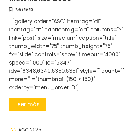
TALLERES
[gallery order="ASC" itemtag="dl"
icontag="dt" captiontag="dd" columns="2"
link="post" size="medium" caption="title"
thumb_width="75" thumb_height="75"
fx="slide" controls="show" timeout="4000"
speed="1000" id="6347"
ids="6348,6349,6350,6351" style="" count=""
more="" ="thumbnail (150 × 150)"
orderby="menu_order ID"]
Leer más
22
AGO 2025