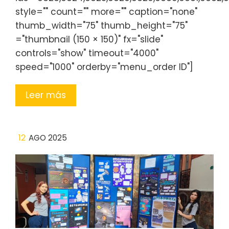
style="" count="" more="" caption="none"
thumb_width="75" thumb_height="75"
="thumbnail (150 × 150)" fx="slide"
controls="show" timeout="4000"
speed="1000" orderby="menu_order ID"]
Leer más
12
AGO 2025