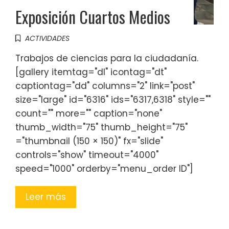
Exposición Cuartos Medios
ACTIVIDADES
Trabajos de ciencias para la ciudadanía.
[gallery itemtag="dl" icontag="dt"
captiontag="dd" columns="2" link="post"
size="large" id="6316" ids="6317,6318" style=""
count="" more="" caption="none"
thumb_width="75" thumb_height="75"
="thumbnail (150 × 150)" fx="slide"
controls="show" timeout="4000"
speed="1000" orderby="menu_order ID"]
Leer más