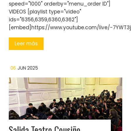
speed="1000" orderby="menu_order ID"]
VIDEOS [playlist type="video"
ids="6356,6359,6360,6362"]
[embed]https://www.youtube.com/live/-7YWT3
Leer más
06
JUN 2025
Salida Teatro Cousiño