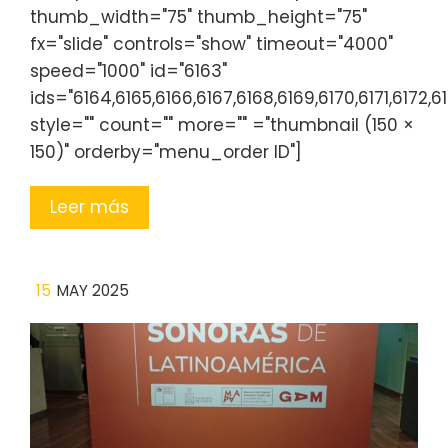
thumb_width="75" thumb_height="75"
fx="slide" controls="show" timeout="4000"
speed="1000" id="6163"
ids="6164,6165,6166,6167,6168,6169,6170,6171,6172,61
style="" count="" more="" ="thumbnail (150 ×
150)" orderby="menu_order ID"]
Leer más
15
MAY 2025