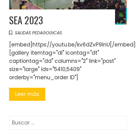
SEA 2023
SALIDAS PEDAGOGICAS
[embed]https://youtu.be/kv6dZvP9lnU[/embed]
[gallery itemtag="dl" icontag="dt"
captiontag="dd" columns="2" link="post"
size="large" ids="5410,5409"
orderby="menu_order ID"]
Leer más