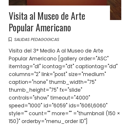
Visita al Museo de Arte
Popular Americano
SALIDAS PEDAGOGICAS
Visita del 3° Medio A al Museo de Arte
Popular Americano [gallery order="ASC"
itemtag="dl" icontag="dt" captiontag="dd"
columns="2" link="post" size="medium"
caption="none" thumb_width="75"
thumb_height="75" fx="slide"
controls="show" timeout="4000"
speed="1000" id="6059" ids="6061,6060"
style="" count="" more="" ="thumbnail (150 ×
150)" orderby="menu_order ID"]