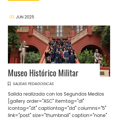
03
JUN 2025
Museo Histórico Militar
SALIDAS PEDAGOGICAS
Salida realizada con los Segundos Medios
[gallery order="ASC" itemtag="dl"
icontag="dt" captiontag="dd" columns="5"
link="post" size="thumbnail" caption="none"