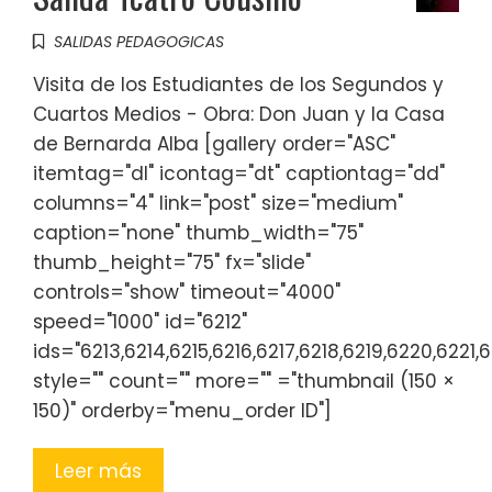
SALIDAS PEDAGOGICAS
Visita de los Estudiantes de los Segundos y
Cuartos Medios - Obra: Don Juan y la Casa
de Bernarda Alba [gallery order="ASC"
itemtag="dl" icontag="dt" captiontag="dd"
columns="4" link="post" size="medium"
caption="none" thumb_width="75"
thumb_height="75" fx="slide"
controls="show" timeout="4000"
speed="1000" id="6212"
ids="6213,6214,6215,6216,6217,6218,6219,6220,6221
style="" count="" more="" ="thumbnail (150 ×
150)" orderby="menu_order ID"]
Leer más