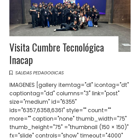
Visita Cumbre Tecnológica
Inacap
SALIDAS PEDAGOGICAS
IMAGENES [gallery itemtag="dl" icontag="dt"
captiontag="dd" columns="3" link="post"
size="medium" id="6355"
ids="6357,6358,6361" style="" count=""
more="" caption="none" thumb_width="75"
thumb_height="75" ="thumbnail (150 × 150)"
fx="slide" controls="show" timeout="4000"