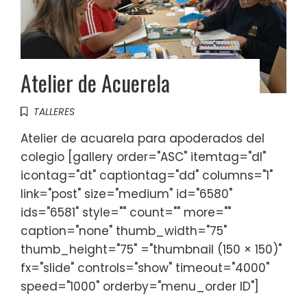
Atelier de Acuerela
TALLERES
Atelier de acuarela para apoderados del
colegio [gallery order="ASC" itemtag="dl"
icontag="dt" captiontag="dd" columns="1"
link="post" size="medium" id="6580"
ids="6581" style="" count="" more=""
caption="none" thumb_width="75"
thumb_height="75" ="thumbnail (150 × 150)"
fx="slide" controls="show" timeout="4000"
speed="1000" orderby="menu_order ID"]