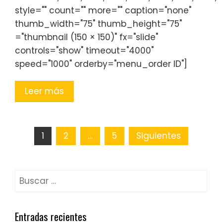
style="" count="" more="" caption="none"
thumb_width="75" thumb_height="75"
="thumbnail (150 × 150)" fx="slide"
controls="show" timeout="4000"
speed="1000" orderby="menu_order ID"]
Leer más
1
2
…
5
Siguientes
Entradas recientes