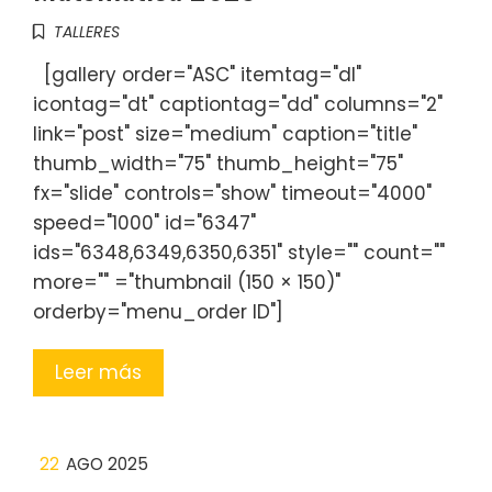
TALLERES
[gallery order="ASC" itemtag="dl"
icontag="dt" captiontag="dd" columns="2"
link="post" size="medium" caption="title"
thumb_width="75" thumb_height="75"
fx="slide" controls="show" timeout="4000"
speed="1000" id="6347"
ids="6348,6349,6350,6351" style="" count=""
more="" ="thumbnail (150 × 150)"
orderby="menu_order ID"]
Leer más
22
AGO 2025