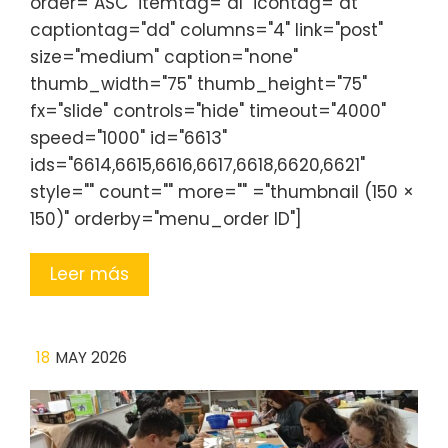
order="ASC" itemtag="dl" icontag="dt"
captiontag="dd" columns="4" link="post"
size="medium" caption="none"
thumb_width="75" thumb_height="75"
fx="slide" controls="hide" timeout="4000"
speed="1000" id="6613"
ids="6614,6615,6616,6617,6618,6620,6621"
style="" count="" more="" ="thumbnail (150 ×
150)" orderby="menu_order ID"]
Leer más
18
MAY 2026