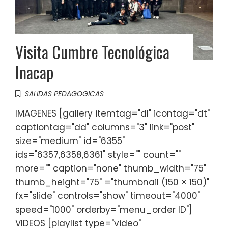
Visita Cumbre Tecnológica
Inacap
SALIDAS PEDAGOGICAS
IMAGENES [gallery itemtag="dl" icontag="dt"
captiontag="dd" columns="3" link="post"
size="medium" id="6355"
ids="6357,6358,6361" style="" count=""
more="" caption="none" thumb_width="75"
thumb_height="75" ="thumbnail (150 × 150)"
fx="slide" controls="show" timeout="4000"
speed="1000" orderby="menu_order ID"]
VIDEOS [playlist type="video"