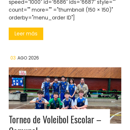
speed="1000" id="6686" ids="6687" style=""
count="" more="" ="thumbnail (150 × 150)"
orderby="menu_order ID"]
Leer más
03
AGO 2026
Torneo de Voleibol Escolar –