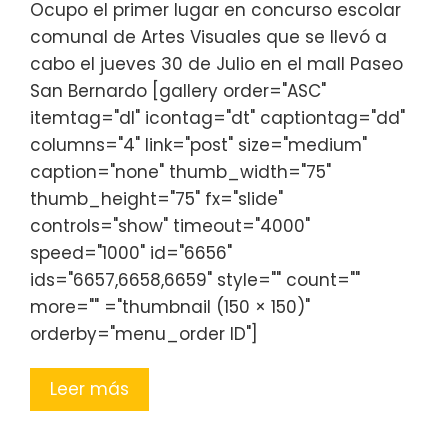
Ocupo el primer lugar en concurso escolar
comunal de Artes Visuales que se llevó a
cabo el jueves 30 de Julio en el mall Paseo
San Bernardo [gallery order="ASC"
itemtag="dl" icontag="dt" captiontag="dd"
columns="4" link="post" size="medium"
caption="none" thumb_width="75"
thumb_height="75" fx="slide"
controls="show" timeout="4000"
speed="1000" id="6656"
ids="6657,6658,6659" style="" count=""
more="" ="thumbnail (150 × 150)"
orderby="menu_order ID"]
Leer más