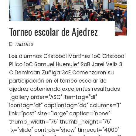
Torneo escolar de Ajedrez
TALLERES
Los alumnos Cristobal Martinez 1oC Cristobal
Pillco 1oC Samuel Huenulef 2oB Jarel Veliz 3
C Demiroan Zuñiga 3oE Comenzaron su
participación en el torneo escolar de
ajedrez obteniendo excelentes resultados
[gallery order="ASC" itemtag="dl"
icontag="dt" captiontag="dd" columns="1"
link="post" size="large" caption="none"
thumb_width="75" thumb_height="75"
fx="slide" controls="show" timeout="4000"