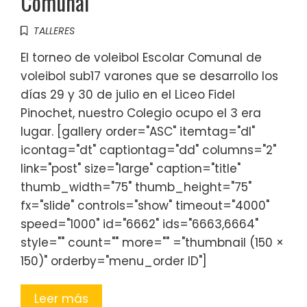
Comunal
TALLERES
El torneo de voleibol Escolar Comunal de
voleibol sub17 varones que se desarrollo los
días 29 y 30 de julio en el Liceo Fidel
Pinochet, nuestro Colegio ocupo el 3 era
lugar. [gallery order="ASC" itemtag="dl"
icontag="dt" captiontag="dd" columns="2"
link="post" size="large" caption="title"
thumb_width="75" thumb_height="75"
fx="slide" controls="show" timeout="4000"
speed="1000" id="6662" ids="6663,6664"
style="" count="" more="" ="thumbnail (150 ×
150)" orderby="menu_order ID"]
Leer más