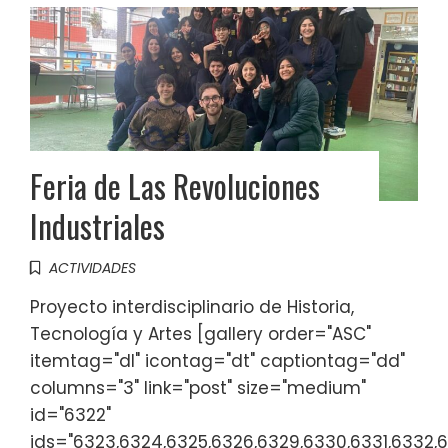
Feria de Las Revoluciones
Industriales
ACTIVIDADES
Proyecto interdisciplinario de Historia,
Tecnología y Artes [gallery order="ASC"
itemtag="dl" icontag="dt" captiontag="dd"
columns="3" link="post" size="medium"
id="6322"
ids="6323,6324,6325,6326,6329,6330,6331,6332,