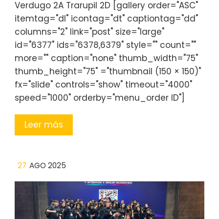
Verdugo 2A Trarupil 2D [gallery order="ASC"
itemtag="dl" icontag="dt" captiontag="dd"
columns="2" link="post" size="large"
id="6377" ids="6378,6379" style="" count=""
more="" caption="none" thumb_width="75"
thumb_height="75" ="thumbnail (150 × 150)"
fx="slide" controls="show" timeout="4000"
speed="1000" orderby="menu_order ID"]
Leer más
27
AGO 2025